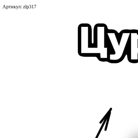
Артикул:
zlp317