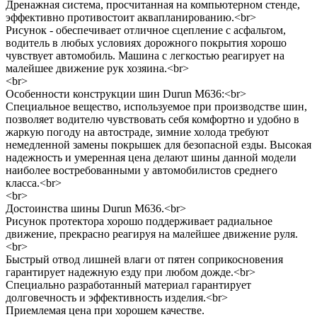
Дренажная система, просчитанная на компьютерном стенде,
эффективно противостоит аквапланированию.<br>
Рисунок - обеспечивает отличное сцепление с асфальтом,
водитель в любых условиях дорожного покрытия хорошо
чувствует автомобиль. Машина с легкостью реагирует на
малейшее движение рук хозяина.<br>
<br>
Особенности конструкции шин Durun M636:<br>
Специальное вещество, используемое при производстве шин,
позволяет водителю чувствовать себя комфортно и удобно в
жаркую погоду на автостраде, зимние холода требуют
немедленной замены покрышек для безопасной езды. Высокая
надежность и умеренная цена делают шины данной модели
наиболее востребованными у автомобилистов среднего
класса.<br>
<br>
Достоинства шины Durun M636.<br>
Рисунок протектора хорошо поддерживает радиальное
движение, прекрасно реагируя на малейшее движение руля.
<br>
Быстрый отвод лишней влаги от пятен соприкосновения
гарантирует надежную езду при любом дожде.<br>
Специально разработанный материал гарантирует
долговечность и эффективность изделия.<br>
Приемлемая цена при хорошем качестве.