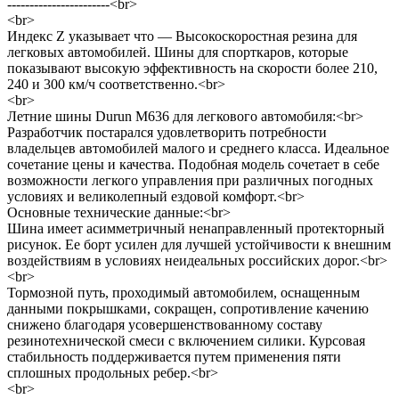
-----------------------<br>
<br>
Индекс Z указывает что — Высокоскоростная резина для
легковых автомобилей. Шины для спорткаров, которые
показывают высокую эффективность на скорости более 210,
240 и 300 км/ч соответственно.<br>
<br>
Летние шины Durun M636 для легкового автомобиля:<br>
Разработчик постарался удовлетворить потребности
владельцев автомобилей малого и среднего класса. Идеальное
сочетание цены и качества. Подобная модель сочетает в себе
возможности легкого управления при различных погодных
условиях и великолепный ездовой комфорт.<br>
Основные технические данные:<br>
Шина имеет асимметричный ненаправленный протекторный
рисунок. Ее борт усилен для лучшей устойчивости к внешним
воздействиям в условиях неидеальных российских дорог.<br>
<br>
Тормозной путь, проходимый автомобилем, оснащенным
данными покрышками, сокращен, сопротивление качению
снижено благодаря усовершенствованному составу
резинотехнической смеси с включением силики. Курсовая
стабильность поддерживается путем применения пяти
сплошных продольных ребер.<br>
<br>