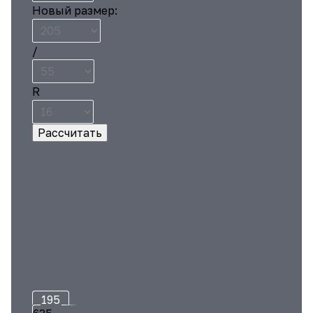
Новый размер:
/
R
195