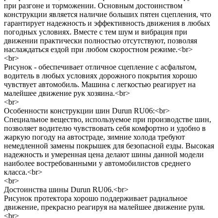
при разгоне и торможении. Основным достоинством
конструкции является наличие больших пятен сцепления, что
гарантирует надежность и эффективность движения в любых
погодных условиях. Вместе с тем шум и вибрация при
движении практически полностью отсутствуют, позволяя
наслаждаться ездой при любом скоростном режиме.<br>
<br>
Рисунок - обеспечивает отличное сцепление с асфальтом,
водитель в любых условиях дорожного покрытия хорошо
чувствует автомобиль. Машина с легкостью реагирует на
малейшее движение рук хозяина.<br>
<br>
Особенности конструкции шин Durun RU06:<br>
Специальное вещество, используемое при производстве шин,
позволяет водителю чувствовать себя комфортно и удобно в
жаркую погоду на автостраде, зимние холода требуют
немедленной замены покрышек для безопасной езды. Высокая
надежность и умеренная цена делают шины данной модели
наиболее востребованными у автомобилистов среднего
класса.<br>
<br>
Достоинства шины Durun RU06.<br>
Рисунок протектора хорошо поддерживает радиальное
движение, прекрасно реагируя на малейшее движение руля.
<br>