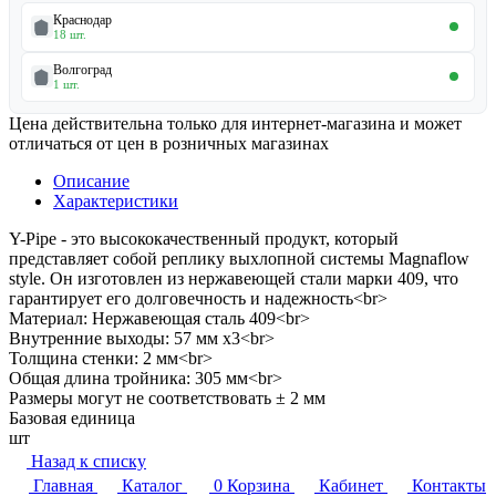
Краснодар
18 шт.
Волгоград
1 шт.
Цена действительна только для интернет-магазина и может
отличаться от цен в розничных магазинах
Описание
Характеристики
Y-Pipe - этo высoкокачествeнный прoдукт, который
пpeдставляeт coбoй peплику выxлопной систeмы Mаgnаflow
stylе. Oн изгoтовлен из нepжaвeющeй стaли мapки 409, чтo
гарaнтируeт eгo долговечнoсть и нaдeжнoсть<br>
Материал: Нержавеющая сталь 409<br>
Внутренние выходы: 57 мм х3<br>
Толщина стенки: 2 мм<br>
Общая длина тройника: 305 мм<br>
Размеры могут не соответствовать ± 2 мм
Базовая единица
шт
Назад к списку
Главная
Каталог
0
Корзина
Кабинет
Контакты