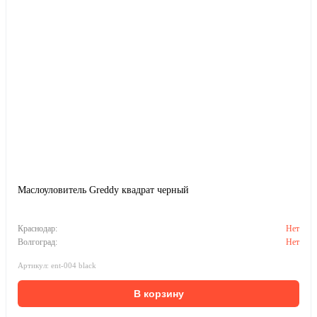
Маслоуловитель Greddy квадрат черный
Краснодар:
Нет
Волгоград:
Нет
Артикул: ent-004 black
В корзину