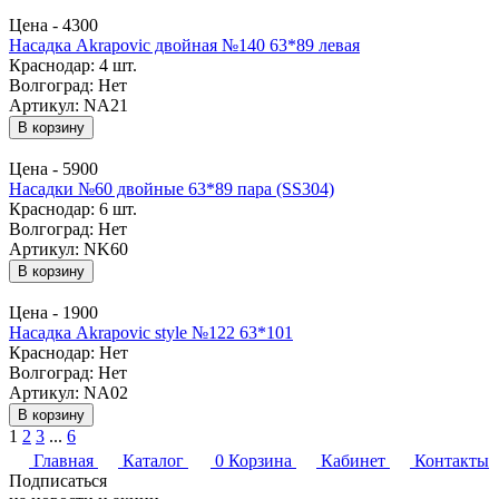
Цена -
4300
Насадка Akrapovic двойная №140 63*89 левая
Краснодар:
4 шт.
Волгоград:
Нет
Артикул: NA21
В корзину
Цена -
5900
Насадки №60 двойные 63*89 пара (SS304)
Краснодар:
6 шт.
Волгоград:
Нет
Артикул: NK60
В корзину
Цена -
1900
Насадка Akrapovic style №122 63*101
Краснодар:
Нет
Волгоград:
Нет
Артикул: NA02
В корзину
1
2
3
...
6
Главная
Каталог
0
Корзина
Кабинет
Контакты
Подписаться