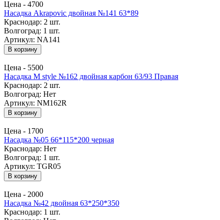
Цена -
4700
Насадка Akrapovic двойная №141 63*89
Краснодар:
2 шт.
Волгоград:
1 шт.
Артикул: NA141
В корзину
Цена -
5500
Насадка M style №162 двойная карбон 63/93 Правая
Краснодар:
2 шт.
Волгоград:
Нет
Артикул: NM162R
В корзину
Цена -
1700
Насадка №05 66*115*200 черная
Краснодар:
Нет
Волгоград:
1 шт.
Артикул: TGR05
В корзину
Цена -
2000
Насадка №42 двойная 63*250*350
Краснодар:
1 шт.